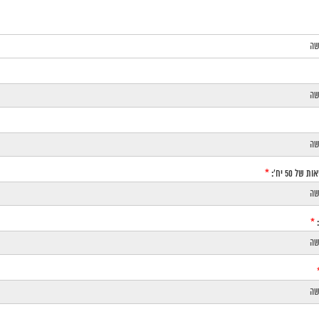
של 50 יח`:
*
:
*