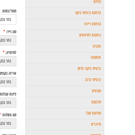
גלויות
מוצר/כמות:
הדפסת כרטיסי ביקור
הדפסת ניירת
סוג נייר:
*
הזמנות לאירועים
חוברת
למינציה:
*
חותמות
כרטיסי ביקור חדש
אריזה בקופסאות 
כרטיסי ברכה
מגנטים
פינות עגולות
מדבקות
מודעות אבל
סוג משלוח:
*
מיזכרים