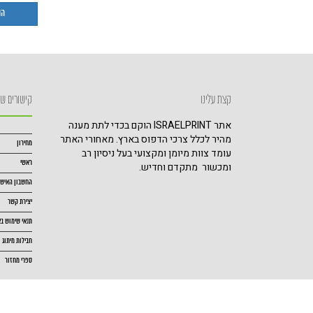
קצת עלינו
קישורים שי
אתר ISRAELPRINT הוקם בכדי לתת מענה
מהיר לכלל צרכי הדפוס בארץ. מאחורי האתר
מחירון
עומד צוות מיומן ומקצועי בעל ניסיון רב
ראשי
ומכשור מתקדם וחדיש.
החשבון האישי
יצירת קשר
תנאי שימוש ב
חבילות מיתוג
ספרי מחזור