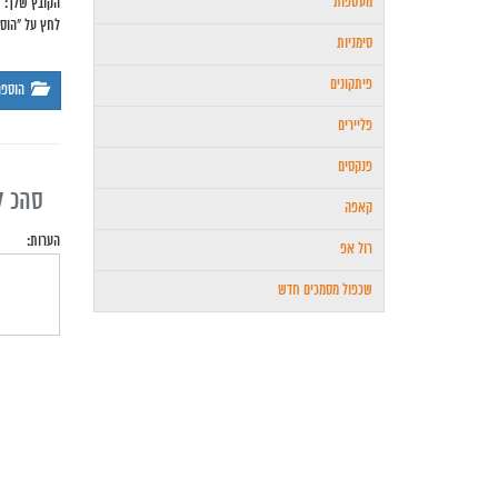
מעטפות
הקובץ שלך:
לחץ על "הוס
סימניות
פיתקונים
הוספ
פליירים
פנקסים
סהכ ל
קאפה
הערות:
רול אפ
שכפול מסמכים חדש