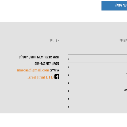
מושיים
צור קשר
שאול אביגור 11, הר חומה, ירושלים
טלפון: 054-7602157
אי מייל:
masoaa@gmail.com
Israel Print LTD
אתר