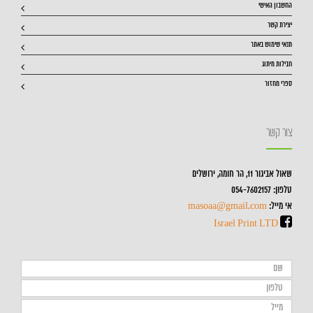
החשבון האישי
יצירת קשר
תנאי שימוש באתר
חבילות מיתוג
ספרי מחזור
צור קשר
שאול אביגור 11, הר חומה, ירושלים
טלפון: 054-7602157
אי מייל:
masoaa@gmail.com
Israel Print LTD