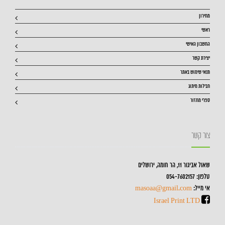
מחירון
ראשי
החשבון האישי
יצירת קשר
תנאי שימוש באתר
חבילות מיתוג
ספרי מחזור
צור קשר
שאול אביגור 11, הר חומה, ירושלים
טלפון: 054-7602157
אי מייל:
masoaa@gmail.com
Israel Print LTD