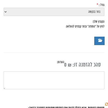
גודל :
*
הקובץ שלך:
לחץ על "הוספה" ובחר קבצים להעלאה
הערות:
סהכ להזמנה זו: ₪
0