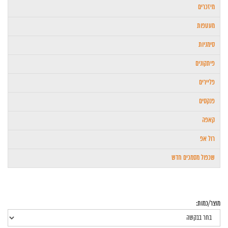
מיזכרים
מעטפות
סימניות
פיתקונים
פליירים
פנקסים
קאפה
רול אפ
שכפול מסמכים חדש
מוצר/כמות: