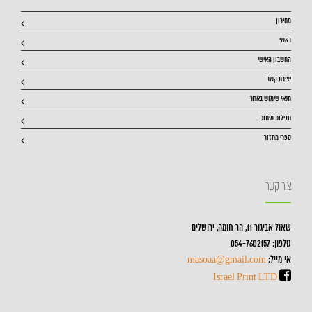
מחירון
ראשי
החשבון האישי
יצירת קשר
תנאי שימוש באתר
חבילות מיתוג
ספרי מחזור
צור קשר
שאול אביגור 11, הר חומה, ירושלים
טלפון: 054-7602157
אי מייל:
masoaa@gmail.com
Israel Print LTD