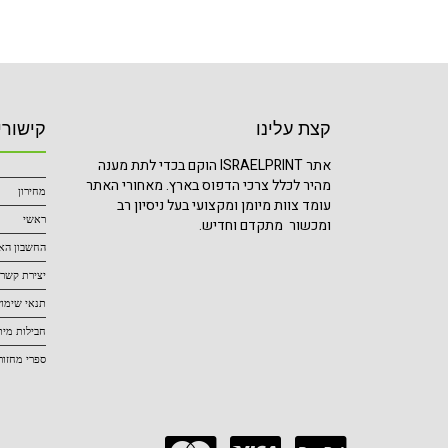
קצת עלינו
קישורי
אתר ISRAELPRINT הוקם בכדי לתת מענה
מהיר לכלל צרכי הדפוס בארץ. מאחורי האתר
מחירון
עומד צוות מיומן ומקצועי בעל ניסיון רב
ראשי
ומכשור מתקדם וחדיש.
החשבון הא
יצירת קשר
תנאי שימו
חבילות מית
ספרי מחזור