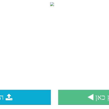
100 הזמנות לבת מצוה ב 210 ש"ח
 כאן
הע