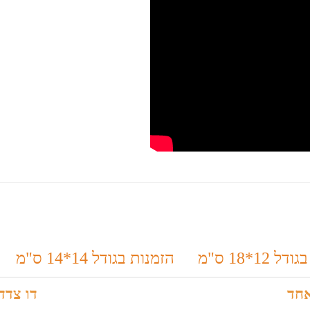
 12*18 ס"מ
הזמנות בגודל 14*14 ס"מ
חד
דו צדד